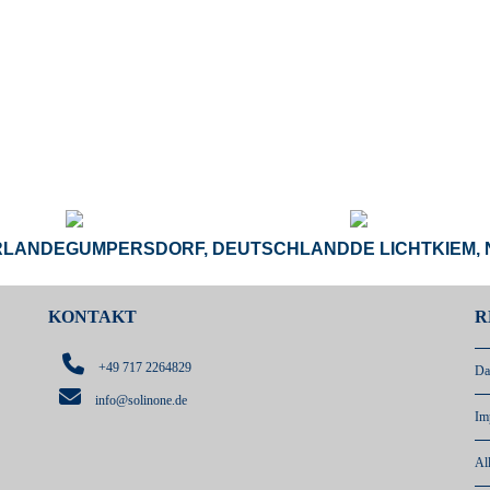
RLANDE
GUMPERSDORF, DEUTSCHLAND
DE LICHTKIEM,
KONTAKT
R
+49 717 2264829
Da
info@solinone.de
Im
Al